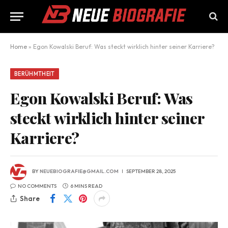
Home
»
Egon Kowalski Beruf: Was steckt wirklich hinter seiner Karriere?
BERÜHMTHEIT
Egon Kowalski Beruf: Was
steckt wirklich hinter seiner
Karriere?
BY
NEUEBIOGRAFIE@GMAIL.COM
SEPTEMBER 28, 2025
NO COMMENTS
6 MINS READ
Share