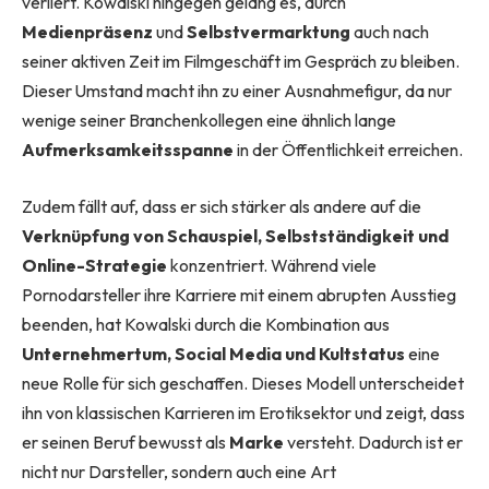
verliert. Kowalski hingegen gelang es, durch
Medienpräsenz
und
Selbstvermarktung
auch nach
seiner aktiven Zeit im Filmgeschäft im Gespräch zu bleiben.
Dieser Umstand macht ihn zu einer Ausnahmefigur, da nur
wenige seiner Branchenkollegen eine ähnlich lange
Aufmerksamkeitsspanne
in der Öffentlichkeit erreichen.
Zudem fällt auf, dass er sich stärker als andere auf die
Verknüpfung von Schauspiel, Selbstständigkeit und
Online-Strategie
konzentriert. Während viele
Pornodarsteller ihre Karriere mit einem abrupten Ausstieg
beenden, hat Kowalski durch die Kombination aus
Unternehmertum, Social Media und Kultstatus
eine
neue Rolle für sich geschaffen. Dieses Modell unterscheidet
ihn von klassischen Karrieren im Erotiksektor und zeigt, dass
er seinen Beruf bewusst als
Marke
versteht. Dadurch ist er
nicht nur Darsteller, sondern auch eine Art