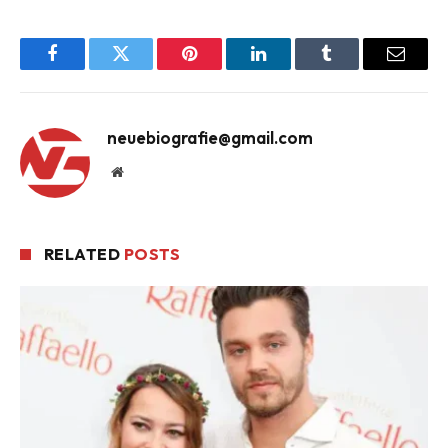
Facebook
Twitter
Pinterest
LinkedIn
Tumblr
Email
neuebiografie@gmail.com
Website
RELATED
POSTS