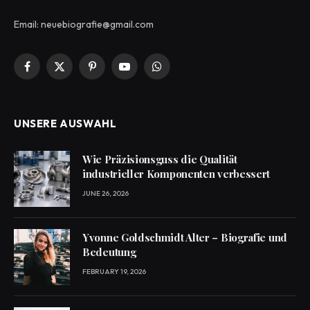
Email: neuebiografie@gmail.com
Facebook
X
Pinterest
YouTube
WhatsApp
(Twitter)
UNSERE AUSWAHL
Wie Präzisionsguss die Qualität
industrieller Komponenten verbessert
JUNE 26, 2026
Yvonne Goldschmidt Alter – Biografie und
Bedeutung
FEBRUARY 19, 2026