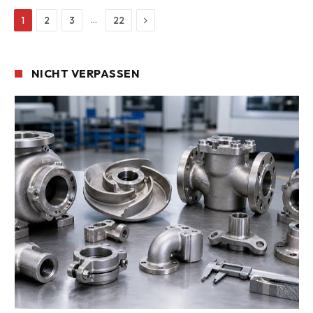
Next
…
1
2
3
22
NICHT VERPASSEN