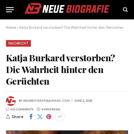
Home
»
Katja Burkard verstorben? Die Wahrheit hinter den Gerüchten
NACHRICHT
Katja Burkard verstorben?
Die Wahrheit hinter den
Gerüchten
BY
NEUEBIOGRAFIE@GMAIL.COM
JUNE 2, 2025
NO COMMENTS
4 MINS READ
Share