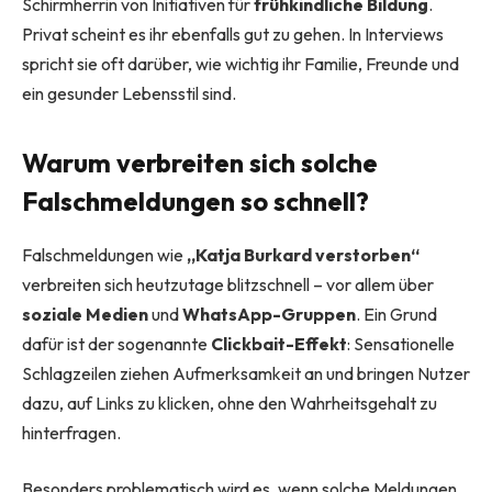
Schirmherrin von Initiativen für
frühkindliche Bildung
.
Privat scheint es ihr ebenfalls gut zu gehen. In Interviews
spricht sie oft darüber, wie wichtig ihr Familie, Freunde und
ein gesunder Lebensstil sind.
Warum verbreiten sich solche
Falschmeldungen so schnell?
Falschmeldungen wie
„Katja Burkard verstorben“
verbreiten sich heutzutage blitzschnell – vor allem über
soziale Medien
und
WhatsApp-Gruppen
. Ein Grund
dafür ist der sogenannte
Clickbait-Effekt
: Sensationelle
Schlagzeilen ziehen Aufmerksamkeit an und bringen Nutzer
dazu, auf Links zu klicken, ohne den Wahrheitsgehalt zu
hinterfragen.
Besonders problematisch wird es, wenn solche Meldungen