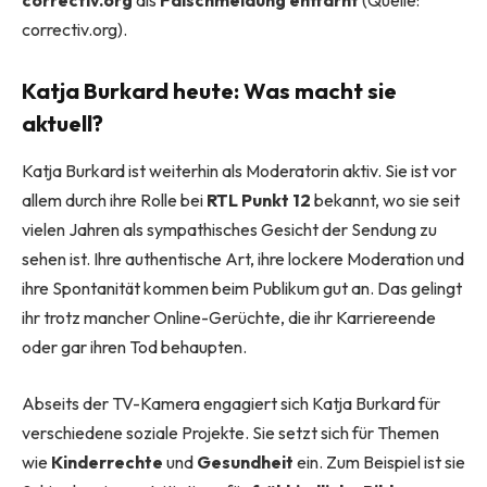
correctiv.org
als
Falschmeldung enttarnt
(Quelle:
correctiv.org).
Katja Burkard heute: Was macht sie
aktuell?
Katja Burkard ist weiterhin als Moderatorin aktiv. Sie ist vor
allem durch ihre Rolle bei
RTL Punkt 12
bekannt, wo sie seit
vielen Jahren als sympathisches Gesicht der Sendung zu
sehen ist. Ihre authentische Art, ihre lockere Moderation und
ihre Spontanität kommen beim Publikum gut an. Das gelingt
ihr trotz mancher Online-Gerüchte, die ihr Karriereende
oder gar ihren Tod behaupten.
Abseits der TV-Kamera engagiert sich Katja Burkard für
verschiedene soziale Projekte. Sie setzt sich für Themen
wie
Kinderrechte
und
Gesundheit
ein. Zum Beispiel ist sie