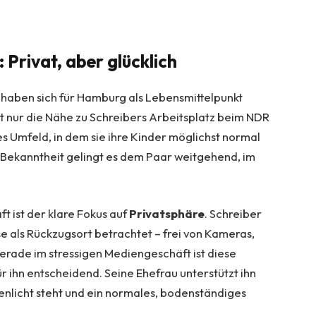
 Privat, aber glücklich
 haben sich für Hamburg als Lebensmittelpunkt
ht nur die Nähe zu Schreibers Arbeitsplatz beim NDR
s Umfeld, in dem sie ihre Kinder möglichst normal
 Bekanntheit gelingt es dem Paar weitgehend, im
t ist der klare Fokus auf
Privatsphäre
. Schreiber
se als Rückzugsort betrachtet – frei von Kameras,
Gerade im stressigen Mediengeschäft ist diese
r ihn entscheidend. Seine Ehefrau unterstützt ihn
enlicht steht und ein normales, bodenständiges