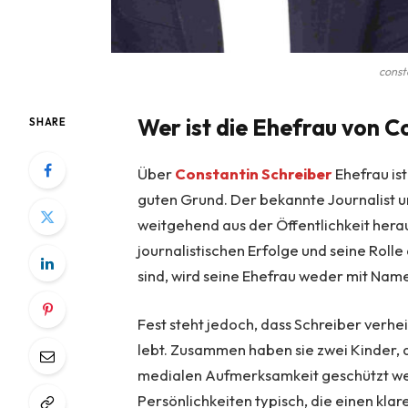
const
Wer ist die Ehefrau von C
SHARE
Über
Constantin Schreiber
Ehefrau is
guten Grund. Der bekannte Journalist u
weitgehend aus der Öffentlichkeit herau
journalistischen Erfolge und seine Roll
sind, wird seine Ehefrau weder mit Name
Fest steht jedoch, dass Schreiber verhe
lebt. Zusammen haben sie zwei Kinder, d
medialen Aufmerksamkeit geschützt werd
Persönlichkeiten typisch, die einen kla