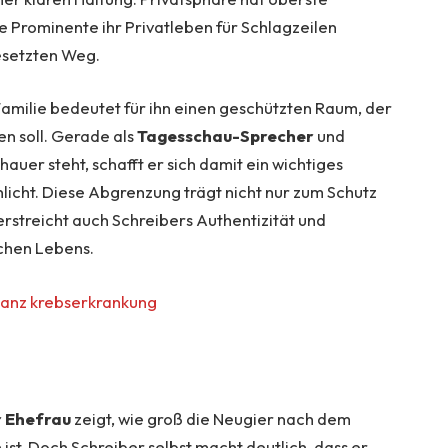
ele Prominente ihr Privatleben für Schlagzeilen
esetzten Weg.
Familie bedeutet für ihn einen geschützten Raum, der
en soll. Gerade als
Tagesschau-Sprecher
und
hauer steht, schafft er sich damit ein wichtiges
cht. Diese Abgrenzung trägt nicht nur zum Schutz
erstreicht auch Schreibers Authentizität und
ichen Lebens.
lanz krebserkrankung
r Ehefrau
zeigt, wie groß die Neugier nach dem
ist. Doch Schreiber selbst macht deutlich, dass er