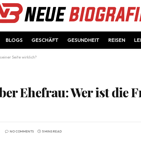
BLOGS
GESCHÄFT
GESUNDHEIT
REISEN
LE
seiner Seite wirklich?
er Ehefrau: Wer ist die F
NO COMMENTS
5 MINS READ