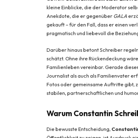
kleine Einblicke, die der Moderator selb
Anekdote, die er gegenüber
GALA
erzä
gekauft – für den Fall, dass er einen ver
pragmatisch und liebevoll die Beziehung
Darüber hinaus betont Schreiber regelm
schätzt. Ohne ihre Rückendeckung wäre 
Familienleben vereinbar. Gerade dieser
Journalist als auch als Familienvater er
Fotos oder gemeinsame Auftritte gibt, z
stabilen, partnerschaftlichen und humo
Warum Constantin Schreib
Die bewusste Entscheidung,
Constanti
Öffentlichkeit zu zeigen, ist Ausdruck e