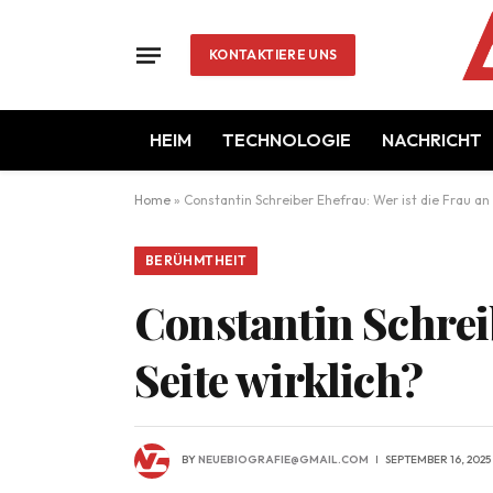
KONTAKTIERE UNS
HEIM
TECHNOLOGIE
NACHRICHT
Home
»
Constantin Schreiber Ehefrau: Wer ist die Frau an 
BERÜHMTHEIT
Constantin Schreib
Seite wirklich?
BY
NEUEBIOGRAFIE@GMAIL.COM
SEPTEMBER 16, 2025