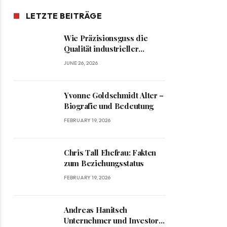
LETZTE BEITRÄGE
Wie Präzisionsguss die
Qualität industrieller
Komponenten verbessert
JUNE 26, 2026
Yvonne Goldschmidt Alter –
Biografie und Bedeutung
FEBRUARY 19, 2026
Chris Tall Ehefrau: Fakten
zum Beziehungsstatus
FEBRUARY 19, 2026
Andreas Hanitsch
Unternehmer und Investor