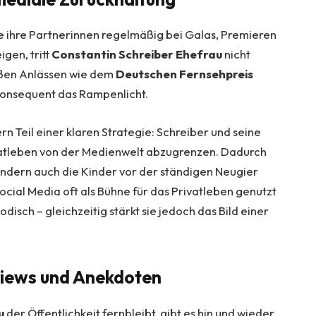
e ihre Partnerinnen regelmäßig bei Galas, Premieren
igen, tritt
Constantin Schreiber Ehefrau
nicht
roßen Anlässen wie dem
Deutschen Fernsehpreis
konsequent das Rampenlicht.
ern Teil einer klaren Strategie: Schreiber und seine
ivatleben von der Medienwelt abzugrenzen. Dadurch
sondern auch die Kinder vor der ständigen Neugier
ocial Media oft als Bühne für das Privatleben genutzt
odisch – gleichzeitig stärkt sie jedoch das Bild einer
rviews und Anekdoten
u
der Öffentlichkeit fernbleibt, gibt es hin und wieder