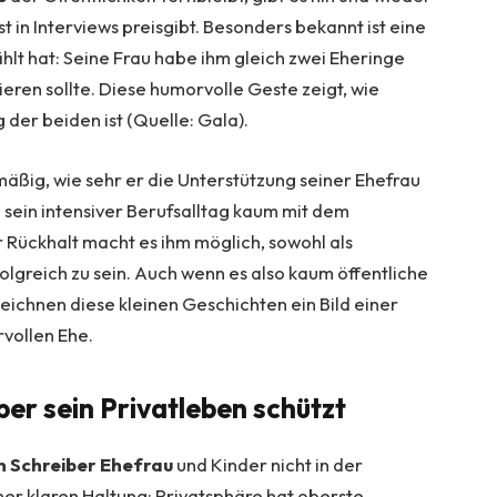
st in Interviews preisgibt. Besonders bekannt ist eine
hlt hat: Seine Frau habe ihm gleich zwei Eheringe
lieren sollte. Diese humorvolle Geste zeigt, wie
 der beiden ist (Quelle: Gala).
äßig, wie sehr er die Unterstützung seiner Ehefrau
sein intensiver Berufsalltag kaum mit dem
 Rückhalt macht es ihm möglich, sowohl als
folgreich zu sein. Auch wenn es also kaum öffentliche
eichnen diese kleinen Geschichten ein Bild einer
rvollen Ehe.
er sein Privatleben schützt
n Schreiber Ehefrau
und Kinder nicht in der
iner klaren Haltung: Privatsphäre hat oberste