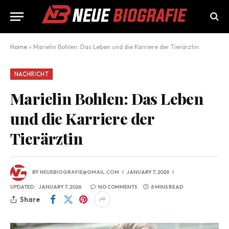
Home
»
Marielin Bohlen: Das Leben und die Karriere der Tierärztin
NACHRICHT
Marielin Bohlen: Das Leben
und die Karriere der
Tierärztin
BY
NEUEBIOGRAFIE@GMAIL.COM
JANUARY 7, 2026
UPDATED:
JANUARY 7, 2026
NO COMMENTS
6 MINS READ
Share