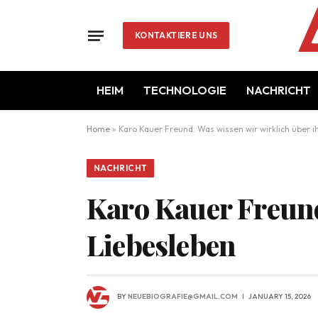
KONTAKTIERE UNS
HEIM
TECHNOLOGIE
NACHRICHT
Home
»
Karo Kauer Freund: Was wissen wir wirklich über i
NACHRICHT
Karo Kauer Freund
Liebesleben
BY
NEUEBIOGRAFIE@GMAIL.COM
JANUARY 15, 2026