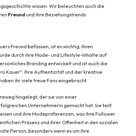
ngsgeschichte wissen. Wir beleuchten auch die
hren
Freund
und ihre Beziehungstrends.
uers Freund befassen, ist es wichtig, ihren
rde durch ihre Mode- und Lifestyle-Inhalte auf
ersönliches Branding entwickelt und ist auch die
o Kauer”. Ihre Authentizität und der kreative
 haben ihr viele treue Fans eingebracht.
eweg hingelegt, der sie von einer
rfolgreichen Unternehmerin gemacht hat. Sie teilt
 Reisen und ihre Modepräferenzen, was ihre Follower
entlichen Präsenz und ihrer Offenheit in den sozialen
rivate Person, besonders wenn es um ihre