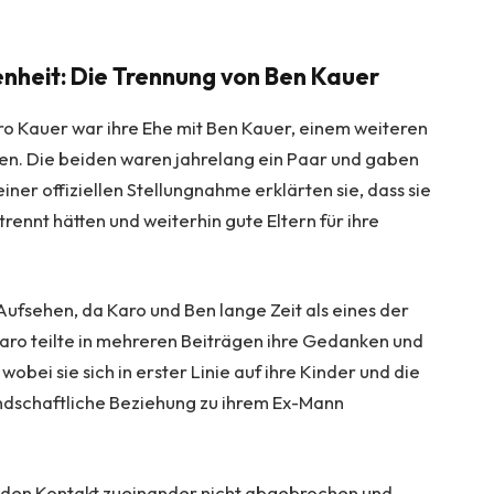
nheit: Die Trennung von Ben Kauer
aro Kauer war ihre Ehe mit Ben Kauer, einem weiteren
en. Die beiden waren jahrelang ein Paar und gaben
iner offiziellen Stellungnahme erklärten sie, dass sie
ennt hätten und weiterhin gute Eltern für ihre
 Aufsehen, da Karo und Ben lange Zeit als eines der
Karo teilte in mehreren Beiträgen ihre Gedanken und
obei sie sich in erster Linie auf ihre Kinder und die
undschaftliche Beziehung zu ihrem Ex-Mann
 den Kontakt zueinander nicht abgebrochen und