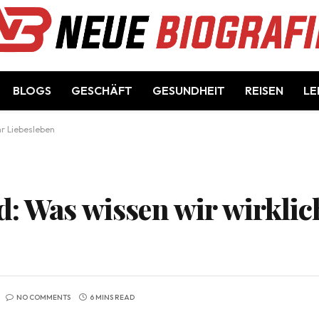
BLOGS
GESCHÄFT
GESUNDHEIT
REISEN
LE
hr Liebesleben
: Was wissen wir wirklic
NO COMMENTS
6 MINS READ