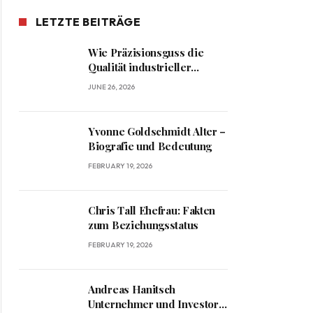
LETZTE BEITRÄGE
Wie Präzisionsguss die
Qualität industrieller
Komponenten verbessert
JUNE 26, 2026
Yvonne Goldschmidt Alter –
Biografie und Bedeutung
FEBRUARY 19, 2026
Chris Tall Ehefrau: Fakten
zum Beziehungsstatus
FEBRUARY 19, 2026
Andreas Hanitsch
Unternehmer und Investor