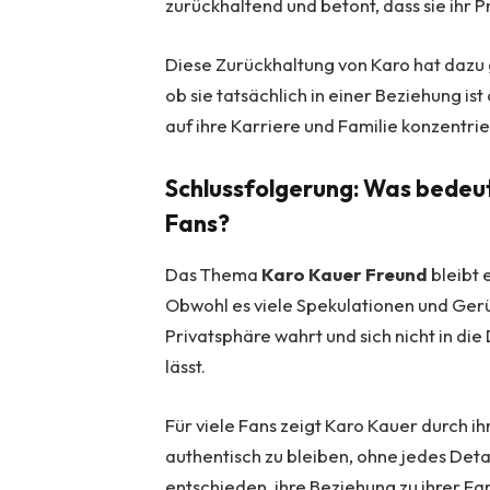
zurückhaltend und betont, dass sie ihr 
Diese Zurückhaltung von Karo hat dazu g
ob sie tatsächlich in einer Beziehung is
auf ihre Karriere und Familie konzentrie
Schlussfolgerung: Was bedeut
Fans?
Das Thema
Karo Kauer Freund
bleibt 
Obwohl es viele Spekulationen und Gerüch
Privatsphäre wahrt und sich nicht in di
lässt.
Für viele Fans zeigt Karo Kauer durch ihr
authentisch zu bleiben, ohne jedes Detai
entschieden, ihre Beziehung zu ihrer Fam