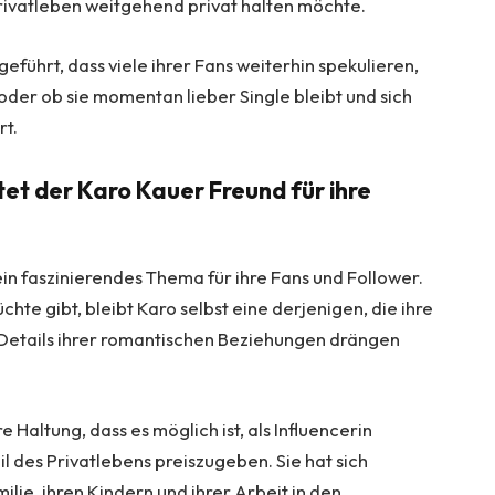
Privatleben weitgehend privat halten möchte.
eführt, dass viele ihrer Fans weiterhin spekulieren,
t oder ob sie momentan lieber Single bleibt und sich
rt.
et der Karo Kauer Freund für ihre
ein faszinierendes Thema für ihre Fans und Follower.
te gibt, bleibt Karo selbst eine derjenigen, die ihre
e Details ihrer romantischen Beziehungen drängen
e Haltung, dass es möglich ist, als Influencerin
l des Privatlebens preiszugeben. Sie hat sich
ilie, ihren Kindern und ihrer Arbeit in den