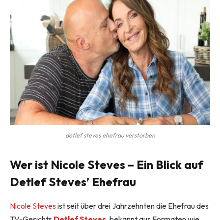
detlef steves ehefrau verstorben
Wer ist Nicole Steves – Ein Blick auf
Detlef Steves’ Ehefrau
Nicole Steves
ist seit über drei Jahrzehnten die Ehefrau des
TV-Gesichts
Detlef Steves
, bekannt aus Formaten wie