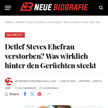
Home
»
Detlef Steves Ehefrau verstorben? Was wirklich hinter den Gerüchten steckt
NACHRICHT
Detlef Steves Ehefrau
verstorben? Was wirklich
hinter den Gerüchten steckt
BY
NEUEBIOGRAFIE@GMAIL.COM
JUNE 15, 2025
UPDATED:
JUNE 15,
2025
NO COMMENTS
6 MINS READ
Share