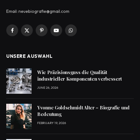
Email: neuebiografie@gmail.com
Facebook
X
Pinterest
YouTube
WhatsApp
(Twitter)
UNSERE AUSWAHL
Wie Präzisionsguss die Qualität
industrieller Komponenten verbessert
JUNE 26, 2026
Yvonne Goldschmidt Alter – Biografie und
Bedeutung
FEBRUARY 19, 2026